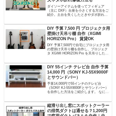
ダイソーアイテムを使ってフィギュア
（主に DXF）台座を小さくする方法をご
紹介。土台を失くしたときやダボ折れの
修復方法も解説！簡単に自作できるステ
ップでフィギュア台座のサイズ調整と修
復を実現。
DIY 予算 7,500 円 プロジェクタ用
壁掛け天吊り棚 自作（XGIMI
HORIZON Pro） 賃貸OK
DIY 予算7,500円で自宅にプロジェクタ用
の壁掛け天吊り棚を自作し、プロジェク
タ XGIMI HORIZON Pro を天吊りした方
法をご紹介します。
DIY 55インチ テレビ台 自作 予算
14,000 円（SONY KJ-55X9000F
とサウンドバー）
予算14,000円で55インチのテレビ台
（SONY KJ-55X9000Fとサウンドバー）
を自作した方法をご紹介します。 なにか
の参考になりましたら幸いです。
縦滑り出し窓にスポットクーラー
の排気ダクトは通せる？1,200円
で窓用ダクトパネルを自作｜虫＆