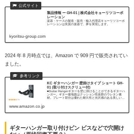
製品情報 ー GH-01 | 株式会社キョーリツコーポ
レーション
楽器・ケースの製造・販売・輸入代理店キョーリツコーポ
レーションは良質の楽器で、夢を実現します。
kyoritsu-group.com
2024 年 8 月時点では、Amazon で 909 円で販売されてい
ました。
KC ギターハンガー 壁掛けタイプ ショート GH-
01 (取り付けスクリュー付)
■Guitar Hangerギターを壁に掛けることができるギターハ
ンガー。ギター接地面はクッション性抜群のウレタン素
材。プレート部分は優れた耐久性と光沢感のある美しい見
た目を併せ持つABS樹脂。取り付けネジ付き。※本製品は
ラッカー塗装等には...
www.amazon.co.jp
ギターハンガー取り付けピン ビスなどで穴開け