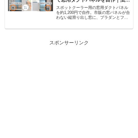
雨対策もOK
スポットクーラー用の窓用ダクトパネル
を約1,200円で自作。市販の窓パネルが合
わない縦滑り出し窓に、プラダンとファ
スナーテープで排気ダクトを通した実例
です。虫対策・雨対策・設置後の見た目
も写真付きで紹介します。
スポンサーリンク