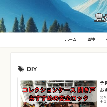
豊か
ホーム
原神
DIY
予
お
開き
全ロ