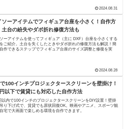
2024.08.31
イソーアイテムでフィギュア台座を小さく！自作方
｜土台の紛失やダボ折れ修復方法も
ソーアイテムを使ってフィギュア（主に DXF）台座を小さくする
をご紹介。土台を失くしたときやダボ折れの修復方法も解説！簡
自作できるステップでフィギュア台座のサイズ調整と修復を実
2024.08.28
IYで100インチプロジェクタースクリーンを壁掛け！
万円以下で賃貸にも対応した自作方法
円以内で100インチのプロジェクタースクリーンをDIY設置！壁掛
吊り下げ式で、賃貸でも原状回復OK。映画やアニメ、スポーツ観
自宅で大画面で楽しめる環境を自作できます。