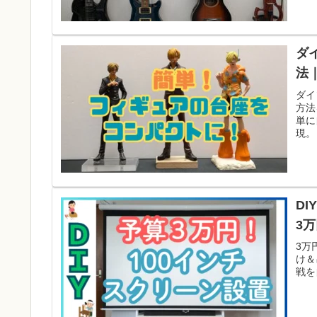
ダ
法
ダイ
方法
単に
現。
D
3
3万
け＆
戦を