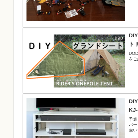
D
ト
DO
をご
DI
KJ
予算
バー
幸い