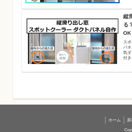
縦
る
OK
スポ
パネ
気ダ
付き
ホーム
原
Cop