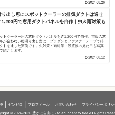
2024.08.26
滑り出し窓にスポットクーラーの排気ダクトは通せ
？1,200円で窓用ダクトパネルを自作｜虫＆雨対策も
ットクーラー用の窓用ダクトパネルを約1,200円で自作。市販の窓
ルが合わない縦滑り出し窓に、プラダンとファスナーテープで排
クトを通した実例です。虫対策・雨対策・設置後の見た目も写真
で紹介します。
2024.08.12
神
ゼンゼロ
プロフィール
お問い合わせ
プライバシーポリシ
yright © 2024-2026 豊かに自由に - to abundant to free All Rights Reser