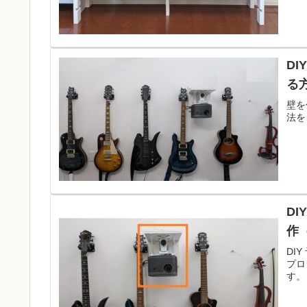
D
る方
壁を
法を
DI
作（
DI
プロ
す。