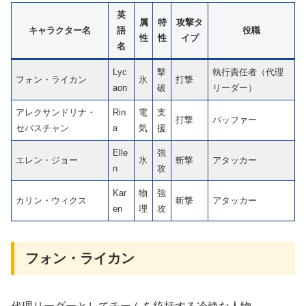
英
属
特
攻撃タ
キャラクター名
語
役職
性
性
イプ
名
Lyc
撃
執行責任者（代理
フォン・ライカン
氷
打撃
aon
破
リーダー）
アレクサンドリナ・
Rin
電
支
打撃
バッファー
セバスチャン
a
気
援
Elle
強
エレン・ジョー
氷
斬撃
アタッカー
n
攻
Kar
物
強
カリン・ウィクス
斬撃
アタッカー
en
理
攻
フォン・ライカン