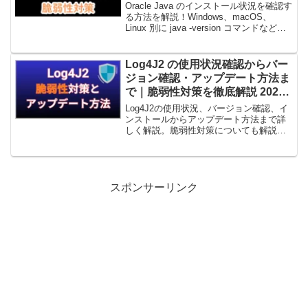
2025年1月22日】
Oracle Java のインストール状況を確認す
る方法を解説！Windows、macOS、
Linux 別に java -version コマンドなどに
よる確認方法を詳しく紹介します。
Log4J2 の使用状況確認からバー
ジョン確認・アップデート方法ま
で｜脆弱性対策を徹底解説 2025
年2月版
Log4J2の使用状況、バージョン確認、イ
ンストールからアップデート方法まで詳
しく解説。脆弱性対策についても解説し
ます。
スポンサーリンク