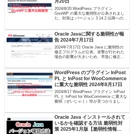
月20日
2024/8/20 WordPress プラグイン
GiveWP の重大な脆弱性が公表されまし
た。対策は バージョン 3.14.2 以降への更
新となります。
Oracle Javaに関する脆弱性が報
告 2024年7月17日
2024年7月17日 Oracle Java に脆弱性の
修正プログラムが公表。攻撃が行われた
場合の影響が大きいため、早急に修正プ
ログラムを適用が必要です。
WordPress のプラグイン InPost
PL と InPost for WooCommerce
に重大な脆弱性 2024年8月17日
2024/8/17 WordPress プラグイン InPost
PL と InPost for WooCommerce に重大な
脆弱（ぜいじゃく）性が見つかりまし
た。対策については、InPost PLはアップ
デートとなります。InPost for
WooCommerceは修正情報は見つかりま
Oracle Java インストールされて
せんでした。
いるかを確認する方法 脆弱性対
策 2025年1月版【脆弱性情報