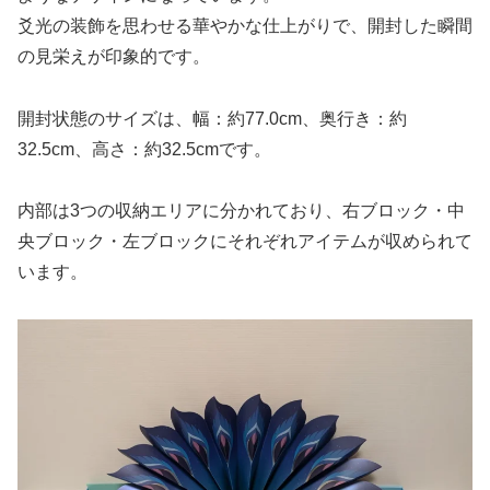
爻光の装飾を思わせる華やかな仕上がりで、開封した瞬間
の見栄えが印象的です。
開封状態のサイズは、幅：約77.0cm、奥行き：約
32.5cm、高さ：約32.5cmです。
内部は3つの収納エリアに分かれており、右ブロック・中
央ブロック・左ブロックにそれぞれアイテムが収められて
います。