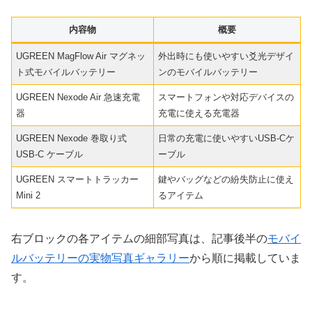
内容物
概要
UGREEN MagFlow Air マグネッ
外出時にも使いやすい爻光デザイ
ト式モバイルバッテリー
ンのモバイルバッテリー
UGREEN Nexode Air 急速充電
スマートフォンや対応デバイスの
器
充電に使える充電器
UGREEN Nexode 巻取り式
日常の充電に使いやすいUSB-Cケ
USB-C ケーブル
ーブル
UGREEN スマートトラッカー
鍵やバッグなどの紛失防止に使え
Mini 2
るアイテム
右ブロックの各アイテムの細部写真は、記事後半の
モバイ
ルバッテリーの実物写真ギャラリー
から順に掲載していま
す。