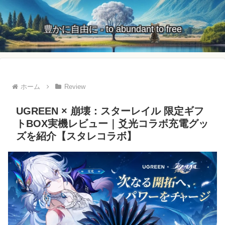
豊かに自由に - to abundant to free
ホーム
Review
UGREEN × 崩壊：スターレイル 限定ギフ
トBOX実機レビュー｜爻光コラボ充電グッ
ズを紹介【スタレコラボ】