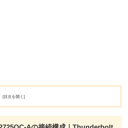
次
l S2725QC-Aの接続構成｜Thunderbolt