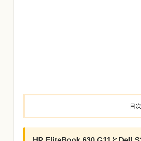
目
HP EliteBook 630 G11とDel