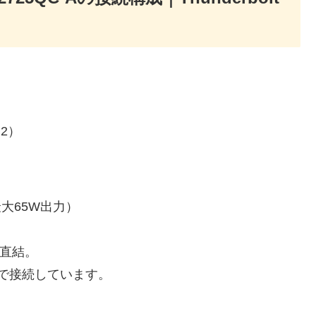
×2）
最大65W出力）
lt直結。
由で接続しています。