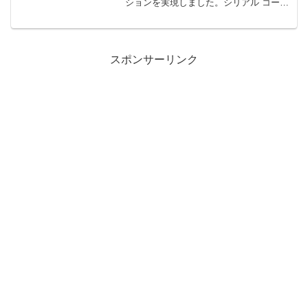
ションを実現しました。シリアル コード
入力・使い方・やり方や、注目のコラボ
の内容、コラボ対象店舗と限定アイテム
の実物と特典をご紹介します。また、
GiGOコラボの情報とアイテムコード取
得・使い方も紹介。
スポンサーリンク