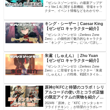
『ゼンレスゾーンゼロ』の最新アップデ
ートVer.1.4に関する新機能、登場キャラ
クター、イベント情報などをわかりやす
くまとめています。新キャラの性能やア
プデ実施日、注目のコンテンツ情報を随
時更新中です。
キング・シーザー｜Caesar King
【ゼンゼロ キャラクター紹介】
『ゼンレスゾーンゼロ（Zenless Zone
Zero）』の個性的で魅力的なキャラクタ
ー「キング・シーザー」について詳しく
ご紹介します。本記事では「カリュドー
ンの子」に所属するエージェント「シー
ザー」について、性格や戦闘スタイル、
朱鳶（しゅえん）｜Zhu Yuan
武器、さらには担当声優まで徹底解説し
【ゼンゼロ キャラクター紹介】
ていきます。
『ゼンレスゾーンゼロ（Zenless Zone
Zero）』に登場するキャラクター「朱鳶
（しゅえん）」の性格、戦闘スタイル、
担当声優を丁寧に解説。所属チームやス
キル構成、立ち絵の特徴に加え、終結ス
キルや極限支援の演出も紹介します。
原神がKFCと待望のコラボ！シリ
アルコードの使い方とコラボ店舗
の限定アイテムの実物を紹介／
GiGOコラボのアイテムコード取
2024年「原神」と「KFC（ケンタッキー
得・使い方も紹介 2024年
フライドチキン）」が待望のコラボレー