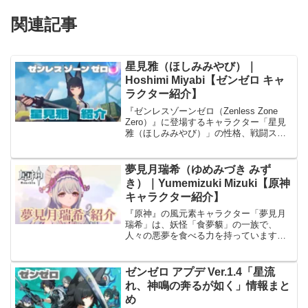
関連記事
星見雅（ほしみみやび）｜
Hoshimi Miyabi【ゼンゼロ キャ
ラクター紹介】
『ゼンレスゾーンゼロ（Zenless Zone
Zero）』に登場するキャラクター「星見
雅（ほしみみやび）」の性格、戦闘スタ
イル、担当声優までを丁寧に解説。所属
チームやスキル構成、立ち絵の特徴も紹
介します。
夢見月瑞希（ゆめみづき みず
き）｜Yumemizuki Mizuki【原神
キャラクター紹介】
『原神』の風元素キャラクター「夢見月
瑞希」は、妖怪「食夢貘」の一族で、
人々の悪夢を食べる力を持っています。
本記事では「稲妻」の「夢見月瑞希」に
ついて、性格や戦闘スタイル、武器、さ
らには担当声優まで詳しく解説します。
ゼンゼロ アプデ Ver.1.4「星流
れ、神鳴の奔るが如く」情報まと
め