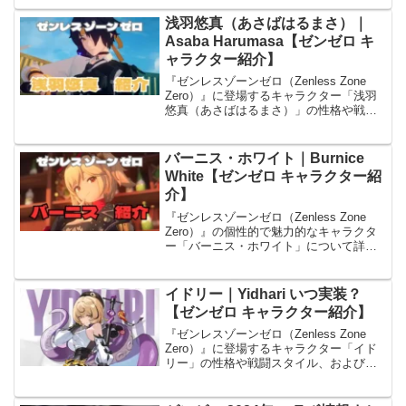
プデ実施日、注目のコンテンツ情報を随
時更新中です。
浅羽悠真（あさばはるまさ）｜
Asaba Harumasa【ゼンゼロ キ
ャラクター紹介】
『ゼンレスゾーンゼロ（Zenless Zone
Zero）』に登場するキャラクター「浅羽
悠真（あさばはるまさ）」の性格や戦闘
スタイル、病弱という設定、担当声優に
ついて丁寧に解説。所属チームやスキル
構成、立ち絵の特徴にも注目し、終結ス
バーニス・ホワイト｜Burnice
キルや極限支援の演出も紹介します。
White【ゼンゼロ キャラクター紹
介】
『ゼンレスゾーンゼロ（Zenless Zone
Zero）』の個性的で魅力的なキャラクタ
ー「バーニス・ホワイト」について詳し
くご紹介します。本記事では「カリュド
ーンの子」に所属するエージェント「バ
ーニス」について、性格や戦闘スタイ
イドリー｜Yidhari いつ実装？
ル、武器、さらには担当声優まで徹底解
【ゼンゼロ キャラクター紹介】
説していきます。
『ゼンレスゾーンゼロ（Zenless Zone
Zero）』に登場するキャラクター「イド
リー」の性格や戦闘スタイル、および担
当声優について丁寧に解説。所属チー
ム、スキル構成、立ち絵の特徴にも注目