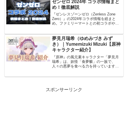
し、終結スキルや極限支援の演出も紹介
ゼンゼロ 2024年 コラボ情報まと
します。
め！徹底解説
『ゼンレスゾーンゼロ（Zenless Zone
Zero）』の2024年コラボ情報を総まと
め。ファミリーマートとの初コラボや限
定アイテム、ゲーム内交換コード
「ZZZFM」の特典内容も詳しく紹介！
夢見月瑞希（ゆめみづき みず
き）｜Yumemizuki Mizuki【原神
キャラクター紹介】
『原神』の風元素キャラクター「夢見月
瑞希」は、妖怪「食夢貘」の一族で、
人々の悪夢を食べる力を持っています。
本記事では「稲妻」の「夢見月瑞希」に
ついて、性格や戦闘スタイル、武器、さ
らには担当声優まで詳しく解説します。
スポンサーリンク