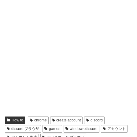
How to
chrome
create account
discord
discord ブラウザ
games
windows discord
アカウント