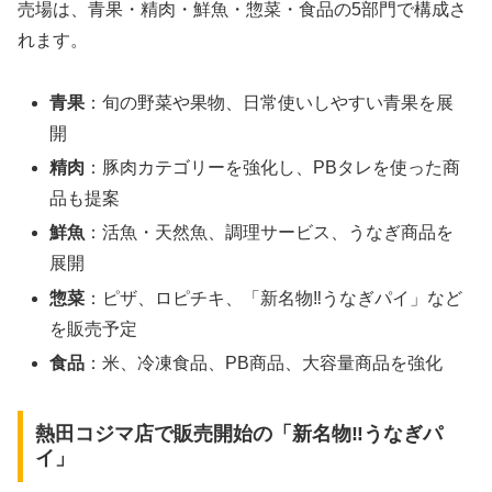
売場は、青果・精肉・鮮魚・惣菜・食品の5部門で構成さ
れます。
青果
：旬の野菜や果物、日常使いしやすい青果を展
開
精肉
：豚肉カテゴリーを強化し、PBタレを使った商
品も提案
鮮魚
：活魚・天然魚、調理サービス、うなぎ商品を
展開
惣菜
：ピザ、ロピチキ、「新名物‼うなぎパイ」など
を販売予定
食品
：米、冷凍食品、PB商品、大容量商品を強化
熱田コジマ店で販売開始の「新名物‼うなぎパ
イ」