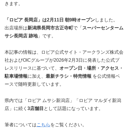
きます。
「ロピア 長岡店」は2月11日 朝9時オープン
しました。
出店場所は
新潟県長岡市古正寺町
で「
スーパーセンターム
サシ長岡店 跡地
」です。
本記事の情報は、ロピア公式サイト・アークランズ株式会
社およびOICグループが2026年2月3日に発表した公式プ
レスリリースに基づいて、
オープン日・場所・アクセス・
駐車場情報
に加え、
最新チラシ・特売情報
を公式情報ベ
ースで随時更新しています。
県内では「ロピア ムサシ新潟店」「ロピア マルダイ新潟
店」に続く
3店舗目
として話題になっています。
筆者については
こちら
をご覧ください。