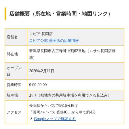
店舗概要（所在地・営業時間・地図リンク）
ロピア 長岡店
店舗名
ロピア公式 長岡店の店舗情報
新潟県長岡市古正寺町中割62番地（ムサシ長岡店跡
所在地
地）
オープン
2026年2月11日
日
営業時間
9:00-20:00
駐車場
あり（敷地内の共用駐車場を利用できる見込み）
長岡駅からバスで約16分程度
アクセス
「長岡バイパス 喜多IC」から車で約4分
📍
Googleマップで確認する