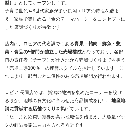
型）」
としてオープンします。
子育て世代や3世代家族が多い長岡エリアの特性を踏ま
え、家族で楽しめる「食のテーマパーク」をコンセプトに
した店舗づくりが特徴です。
店内は、ロピアの代名詞でもある
青果・精肉・鮮魚・惣
菜・食品の5部門が独立した売場構成
となっており、各部
門の責任者（チーフ）が仕入れから売場づくりまでを担う
「売場主導100％」の運営スタイルを採用しています。こ
れにより、部門ごとに個性のある売場展開が行われます。
ロピア 長岡店では、新潟の地酒を集めたコーナーを設け
るほか、地域の食文化に合わせた商品構成を行い、
地産地
消に貢献する店舗づくり
を掲げています。
また、まとめ買い需要が高い地域性を踏まえ、大容量パッ
クの商品展開にも力を入れる方針です。