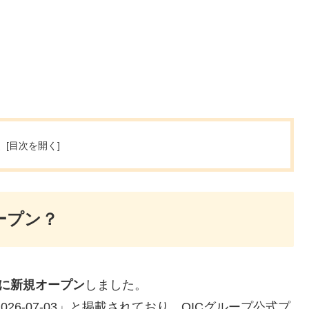
次
ープン？
）に新規オープン
しました。
26-07-03」と掲載されており、OICグループ公式プ