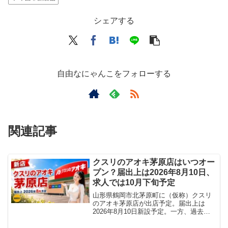
シェアする
自由なにゃんこをフォローする
関連記事
クスリのアオキ茅原店はいつオー
プン？届出上は2026年8月10日、
求人では10月下旬予定
山形県鶴岡市北茅原町に（仮称）クスリ
のアオキ茅原店が出店予定。届出上は
2026年8月10日新設予定。一方、過去の
精肉コーナー求人には「10月下旬
OPEN」と記載されていました。公式開