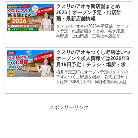
クスリのアオキ新店舗まとめ
2026｜オープン予定・出店計
画・最新店舗情報
クスリのアオキの2026年新店舗・オープ
ン予定・出店計画をまとめ。亀ケ原店、
本野店、上山田店、三島松本店など、判
明している店舗情報や求人・チラシ確認
状況を随時更新します。
クスリのアオキつくし野店はいつ
オープン？求人情報では2026年8
月19日予定｜チラシ・場所・求人
まとめ
福井市定正町にオープン予定のクスリの
アオキつくし野店を紹介。公式採用サイ
トは2026年8月中旬、同社名義の求人は8
月19日予定と案内しています。場所、ア
クセス、営業時間、駐車場、チラシ、求
人情報をまとめました。
スポンサーリンク