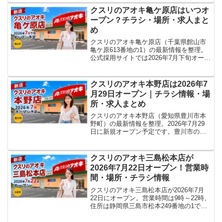
店日は未発表です。場所、営業時間、駐
クスリのアオキ亀ケ原店はいつオ
車場、求人、チラシ情報をまとめます。
ープン？チラシ・場所・求人まと
め
クスリのアオキ亀ケ原店（千葉県館山市
亀ケ原613番地の1）の最新情報を整理。
公式採用サイトでは2026年7月下旬オープ
ン予定。場所・求人・チラシ・届出上の
営業時間、駐車場51台などをまとめてい
ます。
クスリのアオキ本野店は2026年7
月29日オープン｜チラシ情報・場
所・求人まとめ
クスリのアオキ本野店（愛知県豊川市本
野町）の最新情報を整理。2026年7月29
日に新規オープン予定です。豊川市の新
店舗として場所・営業時間・駐車場・求
人・チラシをまとめています。
クスリのアオキ三島松本店が
2026年7月22日オープン！営業時
間・場所・チラシ情報
クスリのアオキ三島松本店が2026年7月
22日にオープン。営業時間は9時～22時、
住所は静岡県三島市松本249番地の1で
す。チラシやアクセス、求人情報をまと
めます。