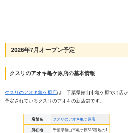
2026年7月オープン予定
クスリのアオキ亀ケ原店の基本情報
クスリのアオキ亀ケ原店
は、千葉県館山市亀ケ原で出店が
予定されているクスリのアオキの新店舗です。
店舗名
クスリのアオキ亀ケ原店
所在地
千葉県館山市亀ケ原613番地の1