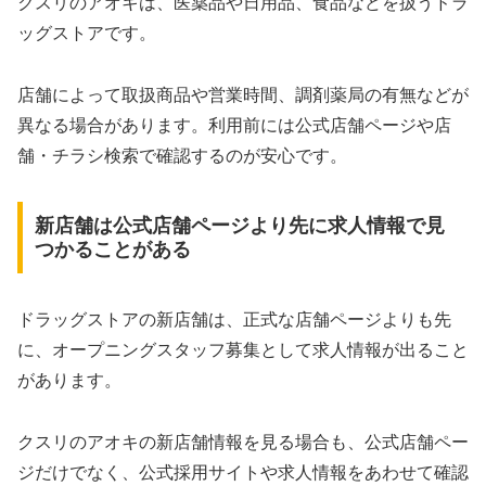
クスリのアオキは、医薬品や日用品、食品などを扱うドラ
ッグストアです。
店舗によって取扱商品や営業時間、調剤薬局の有無などが
異なる場合があります。利用前には公式店舗ページや店
舗・チラシ検索で確認するのが安心です。
新店舗は公式店舗ページより先に求人情報で見
つかることがある
ドラッグストアの新店舗は、正式な店舗ページよりも先
に、オープニングスタッフ募集として求人情報が出ること
があります。
クスリのアオキの新店舗情報を見る場合も、公式店舗ペー
ジだけでなく、公式採用サイトや求人情報をあわせて確認