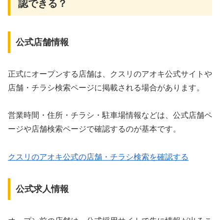
認できる？
公式店舗情報
正式にオープンする店舗は、クスリのアオキ公式サイトや
店舗・チラシ検索ページに掲載される場合があります。
営業時間・住所・チラシ・駐車場情報などは、公式店舗ペ
ージや店舗検索ページで確認するのが基本です。
クスリのアオキ公式の店舗・チラシ検索を確認する
公式求人情報