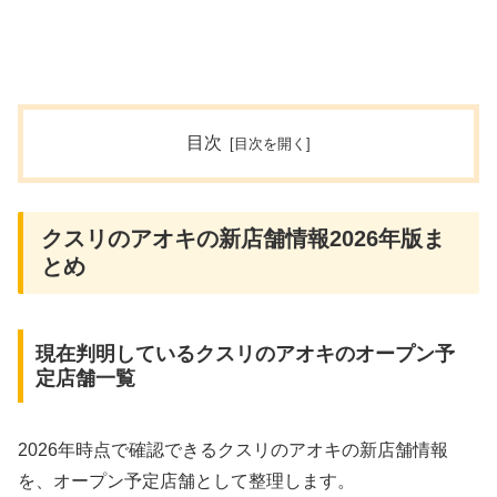
目次
クスリのアオキの新店舗情報2026年版ま
とめ
現在判明しているクスリのアオキのオープン予
定店舗一覧
2026年時点で確認できるクスリのアオキの新店舗情報
を、オープン予定店舗として整理します。