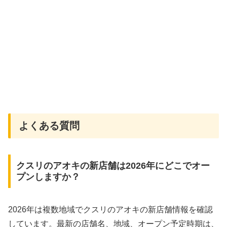
よくある質問
クスリのアオキの新店舗は2026年にどこでオー
プンしますか？
2026年は複数地域でクスリのアオキの新店舗情報を確認
しています。最新の店舗名、地域、オープン予定時期は、