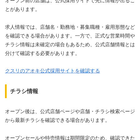
オープン前の店舗は、公式採用サイトで先に情報が出るこ
とがあります。
求人情報では、店舗名・勤務地・募集職種・雇用形態など
を確認できる場合があります。一方で、正式な営業時間や
チラシ情報は未確定の場合もあるため、公式店舗情報とは
分けて確認する必要があります。
クスリのアオキ公式採用サイトを確認する
チラシ情報
オープン後は、公式店舗ページや店舗・チラシ検索ページ
から最新チラシを確認できる場合があります。
オープンセールや特売情報は期間限定のため、確認できた