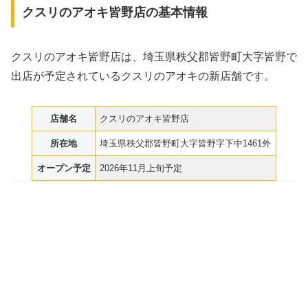
クスリのアオキ皆野店の基本情報
クスリのアオキ皆野店は、埼玉県秩父郡皆野町大字皆野で
出店が予定されているクスリのアオキの新店舗です。
店舗名
クスリのアオキ皆野店
所在地
埼玉県秩父郡皆野町大字皆野字下中1461外
オープン予定
2026年11月上旬予定