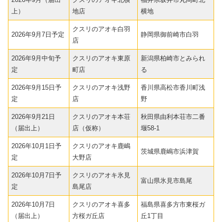
上）
地店
横地
クスリのアオキ白羽
2026年9月7日予定
静岡県御前崎市白羽
店
2026年9月中旬予
クスリのアオキ東原
新潟県柏崎市とみられ
定
町店
る
2026年9月15日予
クスリのアオキ浅野
香川県高松市香川町浅
定
店
野
2026年9月21日
クスリのアオキ本荘
秋田県由利本荘市二番
（届出上）
店（仮称）
堰58-1
2026年10月1日予
クスリのアオキ鹿嶋
茨城県鹿嶋市浜津賀
定
大野店
2026年10月7日予
クスリのアオキ氷見
富山県氷見市島尾
定
島尾店
2026年10月7日
クスリのアオキ喜多
福島県喜多方市東桜ガ
（届出上）
方桜ガ丘店
丘1丁目