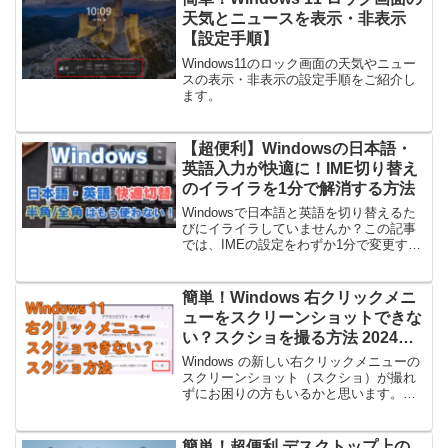
天気とニュースを表示・非表示
【設定手順】
Windows11のロック画面の天気やニュー
スの表示・非表示の設定手順をご紹介し
ます。
【超便利】Windowsの日本語・
英語入力が快適に！IME切り替え
のイライラを1分で解消する方法
Windowsで日本語と英語を切り替えるた
びにイライラしていませんか？この記事
では、IMEの設定をわずか1分で変更する
だけで、Macのように快適で直感的な入
力切り替えを実現する方法を解説しま
す。
簡単！Windows 右クリックメニ
ューをスクリーンショットできな
い？スクショを撮る方法 2024年
11月版
Windows の新しい右クリックメニューの
スクリーンショット（スクショ）が撮れ
ずにお困りの方もいるかと思います。こ
の記事ではスクショを撮る方法をご紹介
します。2024年11月版
簡単！超便利 デスクトップ上の