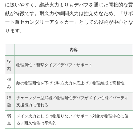
に扱いやすく、継続火力よりもデバフを通じた間接的な貢
献が特徴です。耐久力や瞬間火力は控えめなため、「サポ
ート兼セカンダリーアタッカー」としての役割が中心とな
ります。
内容
役
物理属性・斬撃タイプ／デバフ・サポート
割
強
敵の物理耐性を下げて味方火力を底上げ／物理編成で高相性
み
特
チェーンソー型武器／物理耐性デバフがメイン性能／パーティ
徴
支援能力に優れる
弱
メイン火力としては物足りない／サポート対象が物理中心に偏
点
る／耐久性能は平均的