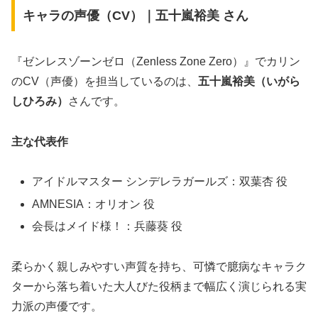
キャラの声優（CV）｜五十嵐裕美 さん
『ゼンレスゾーンゼロ（Zenless Zone Zero）』でカリン
のCV（声優）を担当しているのは、
五十嵐裕美（いがら
しひろみ）
さんです。
主な代表作
アイドルマスター シンデレラガールズ：双葉杏 役
AMNESIA：オリオン 役
会長はメイド様！：兵藤葵 役
柔らかく親しみやすい声質を持ち、可憐で臆病なキャラク
ターから落ち着いた大人びた役柄まで幅広く演じられる実
力派の声優です。