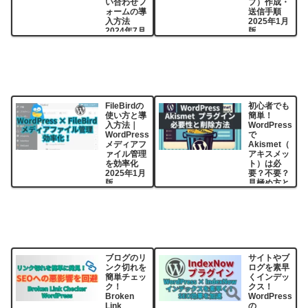
い合わせフ
プ）作成・
ォームの導
送信手順
入方法
2025年1月
2024年7月
版
版
FileBirdの
初心者でも
使い方と導
簡単！
入方法｜
WordPress
WordPress
で
メディアフ
Akismet（
ァイル管理
アキスメッ
を効率化
ト）は必
2025年1月
要？不要？
版
見極め方と
削除手順
2025年2月
版
ブログのリ
サイトやブ
ンク切れを
ログを素早
簡単チェッ
くインデッ
ク！
クス！
Broken
WordPress
Link
の