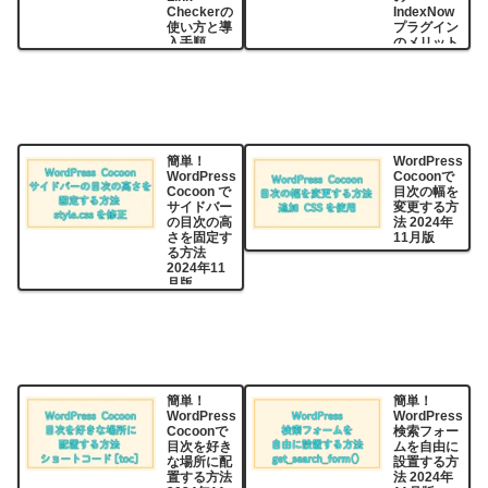
Checkerの
IndexNow
使い方と導
プラグイン
入手順
のメリット
【WordPre
と導入手順
ss】2025
2025年1月
年2月版
版
簡単！
WordPress
WordPress
Cocoonで
Cocoon で
目次の幅を
サイドバー
変更する方
の目次の高
法 2024年
さを固定す
11月版
る方法
2024年11
月版
簡単！
簡単！
WordPress
WordPress
Cocoonで
検索フォー
目次を好き
ムを自由に
な場所に配
設置する方
置する方法
法 2024年