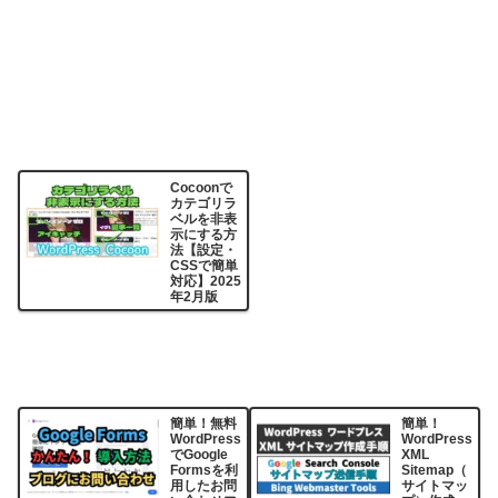
Cocoonで
カテゴリラ
ベルを非表
示にする方
法【設定・
CSSで簡単
対応】2025
年2月版
簡単！無料
簡単！
WordPress
WordPress
でGoogle
XML
Formsを利
Sitemap（
用したお問
サイトマッ