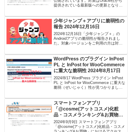
公開されています。対策はOracle社から
提供されている最新版への更新となりま
す。
少年ジャンプ＋アプリに脆弱性の
報告 2024年12月16日
2024年12月16日「少年ジャンプ＋」の
Androidアプリの脆弱性が報告されまし
た。対象バージョンをご利用の方は対策
をしましょう。
WordPress のプラグイン InPost
PL と InPost for WooCommerce
に重大な脆弱性 2024年8月17日
2024/8/17 WordPress プラグイン InPost
PL と InPost for WooCommerce に重大な
脆弱（ぜいじゃく）性が見つかりまし
た。対策については、InPost PLはアップ
デートとなります。InPost for
WooCommerceは修正情報は見つかりま
スマートフォンアプリ
せんでした。
「@cosme(アットコスメ)化粧
品・コスメランキング&お買物」
におけるアクセス制限不備の脆弱
2024年9月9日 スマートフォンアプリ
性 2024年9月9日
「@cosme(アットコスメ)化粧品・コスメ
ランキング&お買物」におけるアクセス制