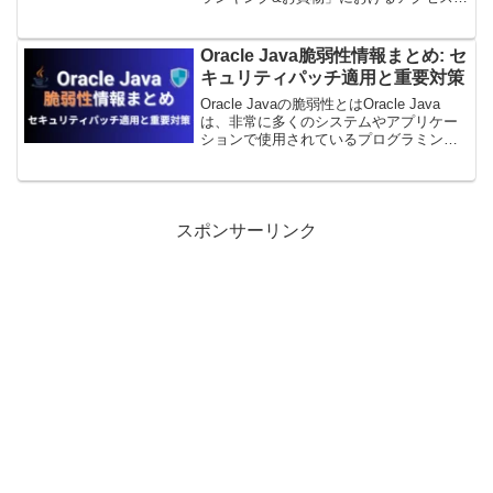
限不備の脆弱性が見つかりました。対策
はアプリを最新版へアップデートとなり
ます。
Oracle Java脆弱性情報まとめ: セ
キュリティパッチ適用と重要対策
Oracle Javaの脆弱性とはOracle Java
は、非常に多くのシステムやアプリケー
ションで使用されているプログラミング
言語およびランタイム環境です。これに
より、Javaのセキュリティ脆弱性は、企
業や個人のシステムに大きなリスクを
も...
スポンサーリンク