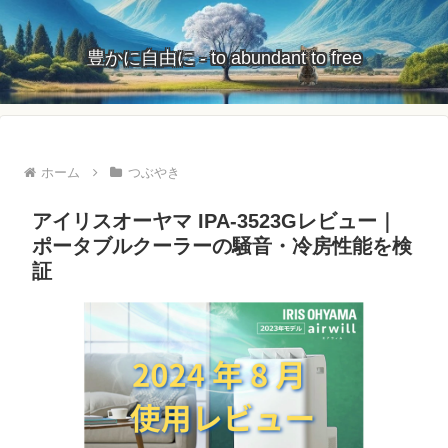
豊かに自由に - to abundant to free
ホーム
つぶやき
アイリスオーヤマ IPA-3523Gレビュー｜
ポータブルクーラーの騒音・冷房性能を検
証