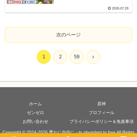
2026.07.29
次のページ
次
1
2
59
へ
ホーム
原神
ゼンゼロ
プロフィール
お問い合わせ
プライバシーポリシー＆免責事項
Copyright © 2024-2026 豊かに自由に - to abundant to free All Rights