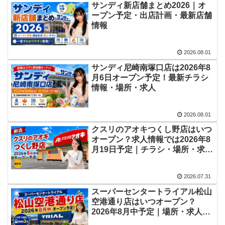
サンディ新店舗まとめ2026｜オ
ープン予定・出店計画・最新店舗
情報
2026.08.01
サンディ尼崎南塚口店は2026年8
月6日オープン予定！最新チラシ
情報・場所・求人
2026.08.01
クスリのアオキつくし野店はいつ
オープン？求人情報では2026年8
月19日予定｜チラシ・場所・求人
まとめ
2026.07.31
スーパーセンタートライアル松山
空港通り店はいつオープン？
2026年8月中予定｜場所・求人・
チラシ情報