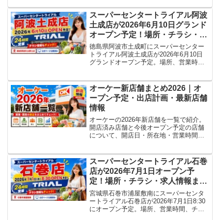
など、判明している店舗情報を随時更新
します。
スーパーセンタートライアル阿波
土成店が2026年6月10日グランド
オープン予定！場所・チラシ・求
人情報まとめ
徳島県阿波市土成町にスーパーセンター
トライアル阿波土成店が2026年6月10日
グランドオープン予定。場所、営業時
間、チラシ、求人情報、周辺店舗情報を
整理します。
オーケー新店舗まとめ2026｜オ
ープン予定・出店計画・最新店舗
情報
オーケーの2026年新店舗を一覧で紹介。
開店済み店舗と今後オープン予定の店舗
について、開店日・所在地・営業時間・
出店計画・求人・商品情報紙（チラシ）
の確認先を、公式情報をもとに随時更新
します。
スーパーセンタートライアル石巻
店が2026年7月1日オープン予
定！場所・チラシ・求人情報まと
め
宮城県石巻市浦屋敷南にスーパーセンタ
ートライアル石巻店が2026年7月1日8:30
にオープン予定。場所、営業時間、チラ
シ、求人情報、周辺店舗情報を整理しま