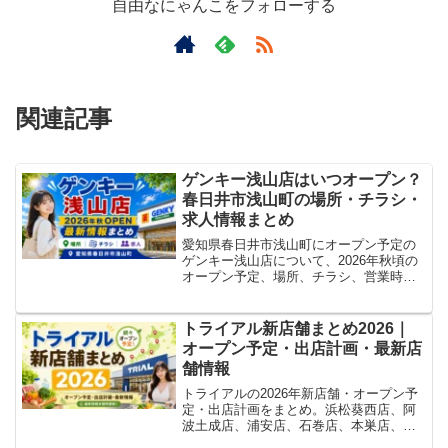
自由なにゃんこをフォローする
関連記事
ゲンキー浅山店はいつオープン？
春日井市浅山町の場所・チラシ・
求人情報まとめ
愛知県春日井市浅山町にオープン予定の
ゲンキー浅山店について、2026年秋頃の
オープン予定、場所、チラシ、営業時
間・駐車場、求人情報の確認状況をまと
めています。
トライアル新店舗まとめ2026｜
オープン予定・出店計画・最新店
舗情報
トライアルの2026年新店舗・オープン予
定・出店計画をまとめ。浜松葵西店、阿
波土成店、浦安店、石巻店、本巣店、八
代古閑浜店、金ケ崎店、名張店、勝央店