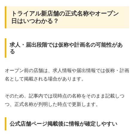
トライアル新店舗の正式名称やオープン
日はいつわかる？
求人・届出段階では仮称や計画名の可能性があ
る
オープン前の店舗は、求人情報や届出情報では仮称・計画
名として掲載される場合があります。
そのため、記事内では現時点の名称をそのまま記載しつ
つ、正式名称が判明した時点で更新します。
公式店舗ページ掲載後に情報が確定しやすい