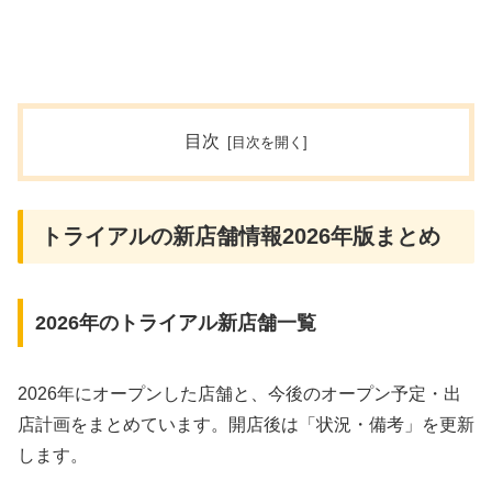
目次
トライアルの新店舗情報2026年版まとめ
2026年のトライアル新店舗一覧
2026年にオープンした店舗と、今後のオープン予定・出
店計画をまとめています。開店後は「状況・備考」を更新
します。