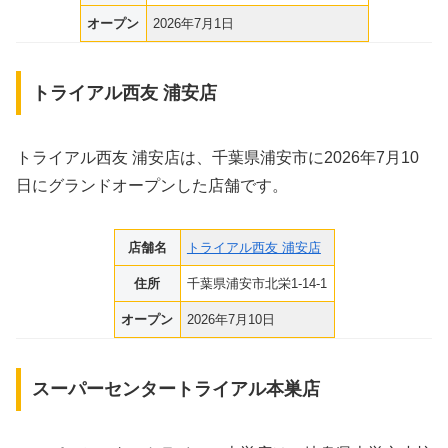
オープン
2026年7月1日
トライアル西友 浦安店
トライアル西友 浦安店は、千葉県浦安市に2026年7月10
日にグランドオープンした店舗です。
店舗名
トライアル西友 浦安店
住所
千葉県浦安市北栄1-14-1
オープン
2026年7月10日
スーパーセンタートライアル本巣店