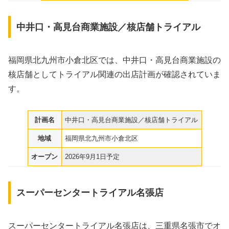
中井口・高見台商業施設／核店舗トライアル
福岡県北九州市小倉北区では、中井口・高見台商業施設の
核店舗としてトライアル関連の出店計画が確認されていま
す。
計画名
中井口・高見台商業施設／核店舗トライアル
地域
福岡県北九州市小倉北区
オープン
2026年9月1日予定
スーパーセンタートライアル名張店
スーパーセンタートライアル名張店は、三重県名張市でオ