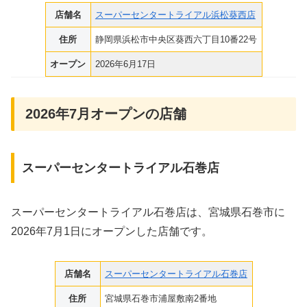
店舗名
スーパーセンタートライアル浜松葵西店
住所
静岡県浜松市中央区葵西六丁目10番22号
オープン
2026年6月17日
2026年7月オープンの店舗
スーパーセンタートライアル石巻店
スーパーセンタートライアル石巻店は、宮城県石巻市に
2026年7月1日にオープンした店舗です。
店舗名
スーパーセンタートライアル石巻店
住所
宮城県石巻市浦屋敷南2番地