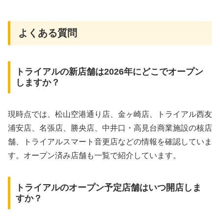
よくある質問
トライアルの新店舗は2026年にどこでオープン
しますか？
現時点では、松山空港通り店、金ヶ崎店、トライアル西友
浦安店、名張店、勝央店、中井口・高見台商業施設の核店
舗、トライアルスマート音更店などの情報を確認していま
す。オープン済み店舗も一覧で紹介しています。
トライアルのオープン予定店舗はいつ開店しま
すか？