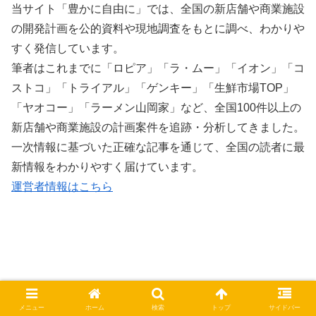
当サイト「豊かに自由に」では、全国の新店舗や商業施設
の開発計画を公的資料や現地調査をもとに調べ、わかりや
すく発信しています。
筆者はこれまでに「ロピア」「ラ・ムー」「イオン」「コ
ストコ」「トライアル」「ゲンキー」「生鮮市場TOP」
「ヤオコー」「ラーメン山岡家」など、全国100件以上の
新店舗や商業施設の計画案件を追跡・分析してきました。
一次情報に基づいた正確な記事を通じて、全国の読者に最
新情報をわかりやすく届けています。
運営者情報はこちら
メニュー
ホーム
検索
トップ
サイドバー