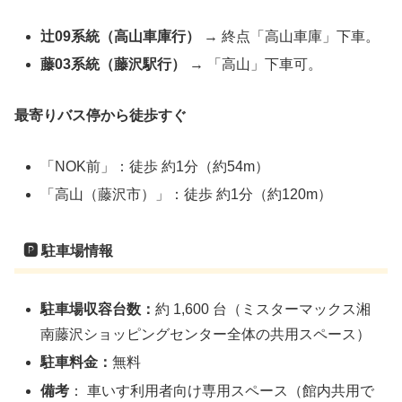
辻09系統（高山車庫行）
→ 終点「高山車庫」下車。
藤03系統（藤沢駅行）
→ 「高山」下車可。
最寄りバス停から徒歩すぐ
「NOK前」：徒歩 約1分（約54m）
「高山（藤沢市）」：徒歩 約1分（約120m）
🅿
駐車場情報
駐車場収容台数：
約 1,600 台（ミスターマックス湘
南藤沢ショッピングセンター全体の共用スペース）
駐車料金：
無料
備考
： 車いす利用者向け専用スペース（館内共用で