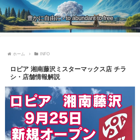
豊かに自由に - to abundant to free
ホーム
INFO
ロピア 湘南藤沢ミスターマックス店 チラ
シ・店舗情報解説