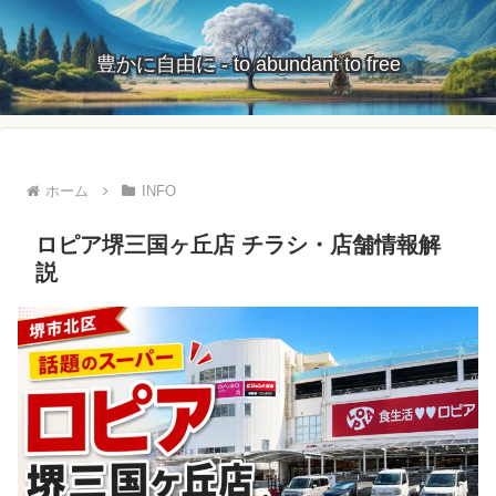
豊かに自由に - to abundant to free
ホーム
INFO
ロピア堺三国ヶ丘店 チラシ・店舗情報解
説