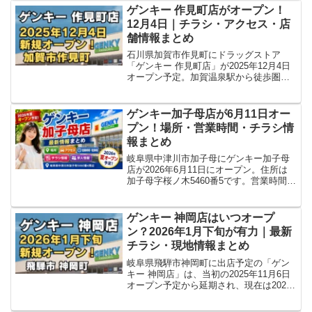
く紹介します。
ゲンキー 作見町店がオープン！
12月4日｜チラシ・アクセス・店
舗情報まとめ
石川県加賀市作見町にドラッグストア
「ゲンキー 作見町店」が2025年12月4日
オープン予定。加賀温泉駅から徒歩圏内
のエリアに登場します。所在地・アクセ
ス・営業時間・求人情報をわかりやすく
まとめました。
ゲンキー加子母店が6月11日オー
プン！場所・営業時間・チラシ情
報まとめ
岐阜県中津川市加子母にゲンキー加子母
店が2026年6月11日にオープン。住所は
加子母字桜ノ木5460番5です。営業時間・
駐車場・チラシ情報や店舗公式ページを
まとめます。
ゲンキー 神岡店はいつオープ
ン？2026年1月下旬が有力｜最新
チラシ・現地情報まとめ
岐阜県飛騨市神岡町に出店予定の「ゲン
キー 神岡店」は、当初の2025年11月6日
オープン予定から延期され、現在は2026
年1月下旬（1月29日説）が有力とみられ
ています。所在地・アクセス・工事状