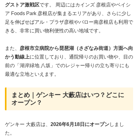
グストア激戦区
です。 周辺にはカインズ 彦根店やベイシ
ア Foods Park 彦根店が集まるエリアがあり、さらに少し
足を伸ばせばアル・プラザ彦根やバロー南彦根店も利用で
きる、非常に買い物利便性の高い地域です。
また、
彦根市立病院から琵琶湖（さざなみ街道）方面へ向
かう動線上
に位置しており、通院帰りのお買い物や、目の
前の「湖岸緑地 八坂」でのレジャー帰りの立ち寄りにも
最適な立地といえます。
まとめ｜ゲンキー 大藪店はいつ？どこに
オープン？
ゲンキー 大藪店は、
2026年6月18日にオープン
しまし
た。