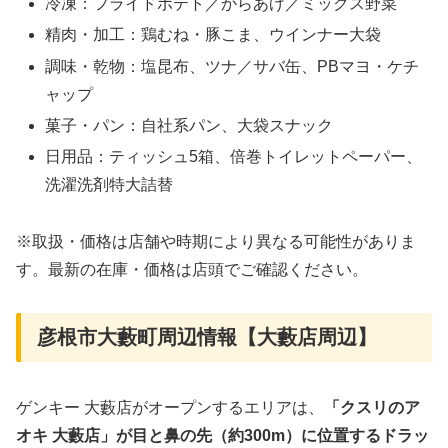
冷凍：フライドポテト／からあげ／ミックス野菜
精肉・加工：鶏むね・豚こま、ウインナー大袋
調味・乾物：塩昆布、ツナ／サバ缶、PBマヨ・ケチ
ャップ
菓子・パン：自社系パン、大袋スナック
日用品：ティッシュ5箱、倍巻トイレットペーパー、
洗濯洗剤特大詰替
※取扱・価格は店舗や時期により異なる可能性がありま
す。最新の在庫・価格は店頭でご確認ください。
彦根市大藪町周辺情報【大藪店周辺】
ゲンキー 大藪店がオープンするエリアは、
「クスリのア
オキ 大藪店」が目と鼻の先（約300m）に位置するドラッ