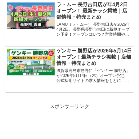
況・最新チラシ・求人情報などを、現地
ラ・ムー 長野吉田店が年4月2日
取材情報をもとにわかりやすくまとめて
オープン！ 最新チラシ掲載｜店
います。
舗情報・特売まとめ
LAMU（ラ・ムー） 長野吉田店が2026年
4月2日、長野県長野市吉田に新規オープ
ン予定！オープンはいつ？営業時間やア
クセス、駐車場、チラシやオープンセー
ル情報を詳しく紹介。ラ・ムー名物の
PAKUPAKU惣菜も期待される注目の新店
ゲンキー 勝野店が2026年5月14日
舗です。最新情報は随時更新。
オープン！最新チラシ掲載｜店舗
情報・特売まとめ
滋賀県高島市勝野に「ゲンキー 勝野店」
が2026年5月14日（木）オープン予定。
公式採用サイトの求人情報をもとに、場
所・営業時間・チラシ・求人情報を確認
できた範囲でまとめます。
スポンサーリンク