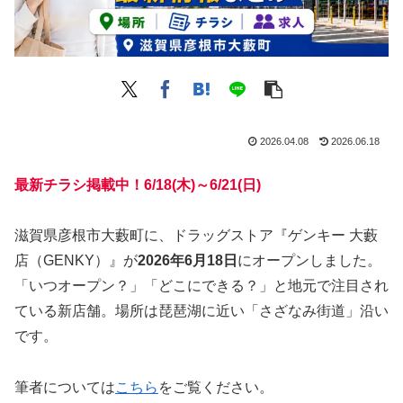
2026.04.08
2026.06.18
最新チラシ掲載中！6/18(木)～6/21(日)
滋賀県彦根市大藪町に、ドラッグストア『ゲンキー 大藪
店（GENKY）』が
2026年6月18日
にオープンしました。
「いつオープン？」「どこにできる？」と地元で注目され
ている新店舗。場所は琵琶湖に近い「さざなみ街道」沿い
です。
筆者については
こちら
をご覧ください。