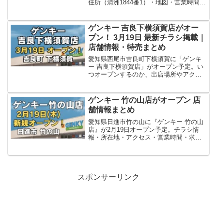
住所（清洲1844番1）・地図・営業時間
（求人記載）・チラシ・求人情報を、確
認できた確定情報に基づいてまとめま
す。
ゲンキー 吉良下横須賀店がオー
プン！ 3月19日 最新チラシ掲載｜
店舗情報・特売まとめ
愛知県西尾市吉良町下横須賀に「ゲンキ
ー 吉良下横須賀店」がオープン予定。い
つオープンするのか、出店場所やアクセ
ス、チラシ・特売情報、営業時間、求人
情報など、新店舗の最新情報を事実ベー
スでまとめています。
ゲンキー 竹の山店がオープン 店
舗情報まとめ
愛知県日進市竹の山に『ゲンキー 竹の山
店』が2月19日オープン予定。チラシ情
報・所在地・アクセス・営業時間・求人
情報など新店舗の最新情報をわかりやす
くまとめました。
スポンサーリンク