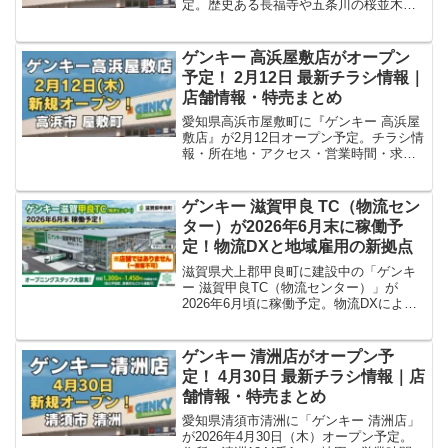
定。歴史ある長福寺や五条川の桜並木が
広がる石仏町エリアに登場します。所在
地・アクセス・営業時間・求人情報をわ
かりやすく紹介します。
ゲンキー 高浜屋敷店がオープン
予定！ 2月12日 最新チラシ情報｜
店舗情報・特売まとめ
愛知県高浜市屋敷町に『ゲンキー 高浜屋
敷店』が2月12日オープン予定。チラシ情
報・所在地・アクセス・営業時間・求人
情報など新店舗の最新情報をわかりやす
くまとめました。
ゲンキー 滋賀甲良 TC（物流セン
ター）が2026年6月末に稼働予
定！物流DXと地域雇用の新拠点
滋賀県犬上郡甲良町に建設中の「ゲンキ
ー 滋賀甲良TC（物流センター）」が
2026年6月頃に稼働予定。物流DXによる
効率化と地域雇用拡大を両立する新拠点
として、決算資料や採用情報をもとに詳
しく解説します。
ゲンキー 清洲店がオープン予
定！ 4月30日 最新チラシ情報｜店
舗情報・特売まとめ
愛知県清須市清洲に「ゲンキー 清洲店」
が2026年4月30日（木）オープン予定。