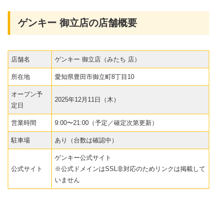
ゲンキー 御立店の店舗概要
店舗名
ゲンキー 御立店（みたち 店）
所在地
愛知県豊田市御立町8丁目10
オープン予
2025年12月11日（木）
定日
営業時間
9:00〜21:00（予定／確定次第更新）
駐車場
あり（台数は確認中）
ゲンキー公式サイト
公式サイト
※公式ドメインはSSL非対応のためリンクは掲載して
いません