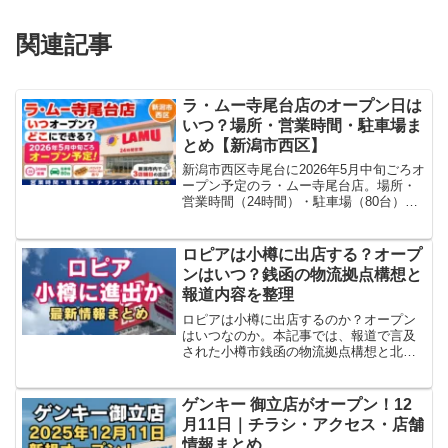
関連記事
ラ・ムー寺尾台店のオープン日は
いつ？場所・営業時間・駐車場ま
とめ【新潟市西区】
新潟市西区寺尾台に2026年5月中旬ごろオ
ープン予定のラ・ムー寺尾台店。場所・
営業時間（24時間）・駐車場（80台）・
チラシ・求人情報をまとめています。西
大通り沿い、市内3店舗目の出店です。
ロピアは小樽に出店する？オープ
ンはいつ？銭函の物流拠点構想と
報道内容を整理
ロピアは小樽に出店するのか？オープン
はいつなのか。本記事では、報道で言及
された小樽市銭函の物流拠点構想と北海
道25店舗構想の関係を整理します。現時
点で分かっていること・未定の点を解説
します。
ゲンキー 御立店がオープン！12
月11日｜チラシ・アクセス・店舗
情報まとめ