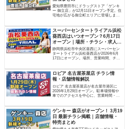
愛知県豊田市にドラッグストア「ゲンキ
ー 御立店」が12月11日オープン予定。住
宅地が広がる御立町エリアに登場しま
す。所在地・アクセス・営業時間・求人
情報をわかりやすく紹介します。
スーパーセンタートライアル浜松
葵西店はいつオープン？6月17日
オープン｜場所・チラシ・求人情
報まとめ
静岡県浜松市中央区葵西にスーパーセン
タートライアル浜松葵西店が2026年6月
17日にオープン。場所、営業時間、チラ
シ、求人情報、周辺店舗情報を整理しま
す。
ロピア 名古屋茶屋店 チラシ情
報・店舗情報解説
ロピア 名古屋茶屋店が名古屋市港区に
2026年1月29日オープン。駐車場情報や
車でのアクセスを中心に、営業時間・住
所・チラシ情報を公式発表をもとにまと
めています。
ゲンキー 森店がオープン！ 3月19
日 最新チラシ掲載｜店舗情報・
特売まとめ