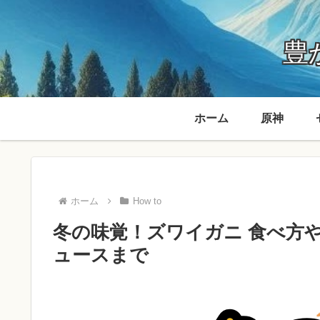
豊か
ホーム
原神
ホーム
How to
冬の味覚！ズワイガニ 食べ方や
ュースまで