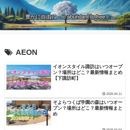
豊かに自由に - to abundant to free
AEON
イオンスタイル諏訪はいつオープ
ン？場所はどこ？最新情報まとめ
【下諏訪町】
2026.04.11
そよらつくば学園の森はいつオー
プン？場所はどこ？最新情報まと
め
2026.04.04