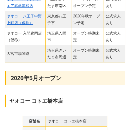
エア武蔵浦和店
たま市南区
オープン予定
あり
ヤオコー 八王子中野
東京都八王
2026年秋オープ
公式求人
上町店（仮称）
子市
ン予定
あり
ヤオコー 入間豊岡店
埼玉県入間
オープン時期未
公式求人
（仮称）
市
定
あり
埼玉県さい
オープン時期未
公式求人
大宮市場関連
たま市周辺
定
あり
2026年5月オープン
ヤオコー コトエ橋本店
店舗名
ヤオコー コトエ橋本店