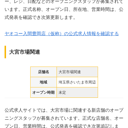
ー、レジ、日配などのオープニングスタッフが募集されて
います。正式名称、オープン日、所在地、営業時間は、公
式発表を確認でき次第更新します。
ヤオコー入間豊岡店（仮称）の公式求人情報を確認する
大宮市場関連
店舗名
大宮市場関連
地域
埼玉県さいたま市周辺
オープン時期
未定
公式求人サイトでは、大宮市場に関連する新店舗のオープ
ニングスタッフが募集されています。正式な店舗名、オー
プン日、営業時間は、公式発表を確認でき次第追記しま