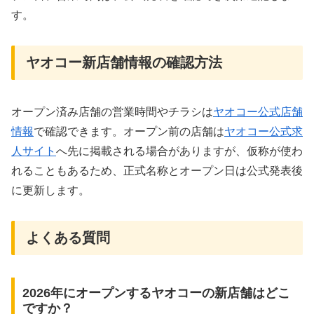
す。
ヤオコー新店舗情報の確認方法
オープン済み店舗の営業時間やチラシは
ヤオコー公式店舗
情報
で確認できます。オープン前の店舗は
ヤオコー公式求
人サイト
へ先に掲載される場合がありますが、仮称が使わ
れることもあるため、正式名称とオープン日は公式発表後
に更新します。
よくある質問
2026年にオープンするヤオコーの新店舗はどこ
ですか？