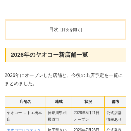
目次
2026年のヤオコー新店舗一覧
2026年にオープンした店舗と、今後の出店予定を一覧に
まとめました。
店舗名
地域
状況
備考
ヤオコー コトエ橋本
神奈川県相
2026年5月21日
公式店舗
店
模原市
オープン
情報あり
ヤオコーロッテスク
埼玉県さい
2026年7月28日
公式発表