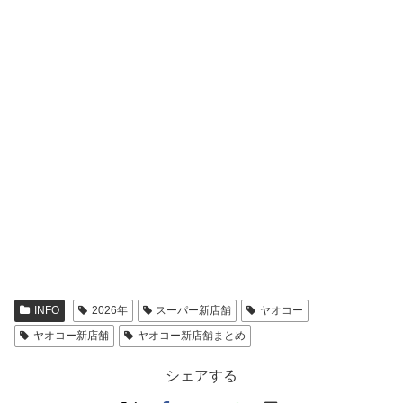
INFO
2026年
スーパー新店舗
ヤオコー
ヤオコー新店舗
ヤオコー新店舗まとめ
シェアする