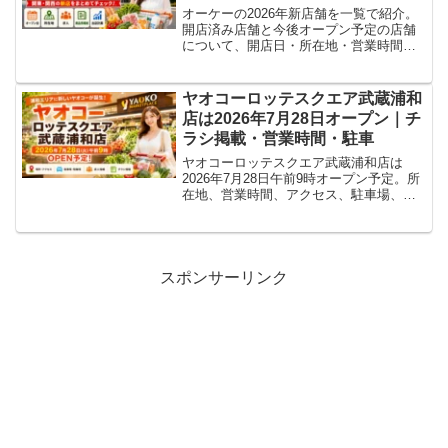
オーケーの2026年新店舗を一覧で紹介。
開店済み店舗と今後オープン予定の店舗
について、開店日・所在地・営業時間・
出店計画・求人・商品情報紙（チラシ）
の確認先を、公式情報をもとに随時更新
します。
ヤオコーロッテスクエア武蔵浦和
店は2026年7月28日オープン｜チ
ラシ掲載・営業時間・駐車
ヤオコーロッテスクエア武蔵浦和店は
2026年7月28日午前9時オープン予定。所
在地、営業時間、アクセス、駐車場、チ
ラシ、求人情報を公式資料をもとに紹介
します。
スポンサーリンク