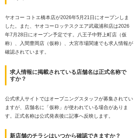
ヤオコー コトエ橋本店が2026年5月21日にオープンしま
した。また、ヤオコーロッテスクエア武蔵浦和店は2026
年7月28日にオープン予定です。八王子中野上町店（仮
称）、入間豊岡店（仮称）、大宮市場関連でも求人情報が
確認されています。
求人情報に掲載されている店舗名は正式名称で
すか？
公式求人サイトではオープニングスタッフが募集されてい
ますが、店舗名に「仮称」が使われている場合がありま
す。正式名称は公式発表後に記事へ反映します。
新店舗のチラシはいつから確認できますか？