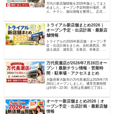
万代の新店舗情報を2026年版としてまと
めました。オープン予定時期や場所、求
人、チラシ、届出情報を整理し、正式な
開店情報が判明次第更新します。
トライアル新店舗まとめ2026｜
オープン予定・出店計画・最新店
舗情報
トライアルの2026年新店舗・オープン予
定・出店計画をまとめ。浜松葵西店、阿
波土成店、浦安店、石巻店、本巣店、八
代古閑浜店、金ケ崎店、名張店、勝央店
など、判明している店舗情報を随時更新
します。
万代長瀬店が2026年7月28日オー
プン！最新チラシ情報・営業時
間・駐車場・アクセスまとめ
大阪府東大阪市の万代長瀬店は2026年7月
28日にオープンしました。通常営業時間
は9:00～22:00、住所は長瀬町三丁目1番
46号、駐車場は64台です。JR長瀬駅から
のアクセス、電話番号、最新チラシを公
式情報をもとに紹介します。
オーケー新店舗まとめ2026｜オ
ープン予定・出店計画・最新店舗
情報