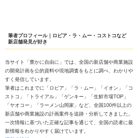
筆者プロフィール｜ロピア・ラ・ムー・コストコなど
新店舗発見が好き
当サイト「豊かに自由に」では、全国の新店舗や商業施設
の開発計画を公的資料や現地調査をもとに調べ、わかりや
すく発信しています。
筆者はこれまでに「ロピア」「ラ・ムー」「イオン」「コ
ストコ」「トライアル」「ゲンキー」「生鮮市場TOP」
「ヤオコー」「ラーメン山岡家」など、全国100件以上の
新店舗や商業施設の計画案件を追跡・分析してきました。
一次情報に基づいた正確な記事を通じて、全国の読者に最
新情報をわかりやすく届けています。