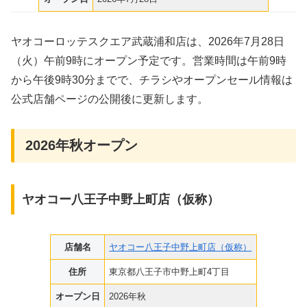
ヤオコーロッテスクエア武蔵浦和店は、2026年7月28日
（火）午前9時にオープン予定です。営業時間は午前9時
から午後9時30分までで、チラシやオープンセール情報は
公式店舗ページの公開後に更新します。
2026年秋オープン
ヤオコー八王子中野上町店（仮称）
店舗名
ヤオコー八王子中野上町店（仮称）
住所
東京都八王子市中野上町4丁目
オープン日
2026年秋