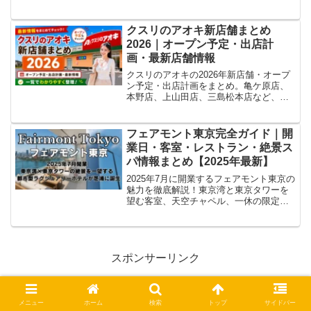
ール、チラシ情報など最新情報をまとめ
て紹介。現地確認情報も随時更新！
クスリのアオキ新店舗まとめ
2026｜オープン予定・出店計
画・最新店舗情報
クスリのアオキの2026年新店舗・オープ
ン予定・出店計画をまとめ。亀ケ原店、
本野店、上山田店、三島松本店など、判
明している店舗情報や求人・チラシ確認
状況を随時更新します。
フェアモント東京完全ガイド｜開
業日・客室・レストラン・絶景ス
パ情報まとめ【2025年最新】
2025年7月に開業するフェアモント東京の
魅力を徹底解説！東京湾と東京タワーを
望む客室、天空チャペル、一休の限定プ
ランやSNS映えの内装デザインまで網羅
します。アクセス情報・ブランド背景も
紹介。
スポンサーリンク
メニュー
ホーム
検索
トップ
サイドバー