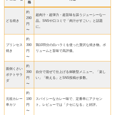
格
約
超肉汁・超弾力・超旨味を謳うジューシーな一
290
どる焼き
品。SNSや口コミで「肉汁がすごい」と話題
円
に。
〜
約
プリンセス
390
鶏10羽分の白ハラミを使った贅沢な焼き物。ボ
焼き
円
リュームと旨味で高評価。
〜
約
面倒くさい
390
自分で混ぜて仕上げる体験型メニュー。「楽し
ポテトサラ
円
い」「映える」とSNS投稿が多数。
ダ
〜
約
元祖カレー
190
スパイシーなカレー味で、定番串にアクセン
串カツ
円
ト。レビューでは「クセになる」と好評。
〜