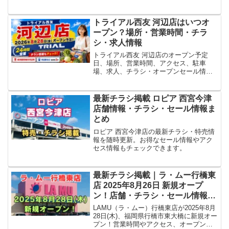
セス、営業時間、求人、チラシの最新情
報をまとめました。
トライアル西友 河辺店はいつオ
ープン？場所・営業時間・チラ
シ・求人情報
トライアル西友 河辺店のオープン予定
日、場所、営業時間、アクセス、駐車
場、求人、チラシ・オープンセール情報
を、公式情報をもとにまとめています。
最新チラシ掲載 ロピア 西宮今津
店舗情報・チラシ・セール情報ま
とめ
ロピア 西宮今津店の最新チラシ・特売情
報を随時更新。お得なセール情報やアク
セス情報もチェックできます。
最新チラシ掲載｜ラ・ムー行橋東
店 2025年8月26日 新規オープ
ン！店舗・チラシ・セール情報
徹底解説【オープン日はいつか
LAMU（ラ・ムー）行橋東店が2025年8月
ら？】
28日(木)、福岡県行橋市東大橋に新規オー
プン！営業時間やアクセス、オープンセ