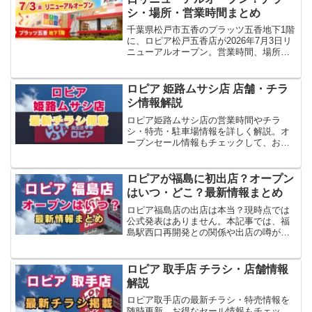
シ・場所・営業時間まとめ
千葉県松戸市五香のプラッツ五香地下1階
に、ロピア松戸五香店が2026年7月3日リ
ニューアルオープン。営業時間、場所、
駐車場、チラシ、売り場の特徴を整理し
ます。
ロピア 姫路ムサシ店 店舗・チラ
シ情報解説
ロピア姫路ムサシ店の営業時間やチラ
シ・特売・駐車場情報を詳しく解説。オ
ープンセール情報もチェックして、お得
に買い物しよう！
ロピアが福島に初出店？オープン
はいつ・どこ？最新情報まとめ
ロピア福島店の出店は本当？現時点では
公式発表はありません。本記事では、福
島駅西口再開発との関係や出店の噂が広
がる背景、東北での出店実績をもとに、
現時点で考えられる出店見込みを整理し
ます。
ロピア 取手店 チラシ・店舗情報
解説
ロピア取手店の最新チラシ・特売情報を
随時更新。お得なセール情報もチェッ