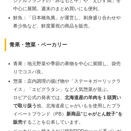
ジナルブランドの「みなもと牛」や「えびす鶏」を
中心に展開。週末のまとめ買いにも便利。
鮮魚：「日本橋魚萬」が運営し、刺身盛り合わせや
希少魚など、鮮度重視の商品を販売。
青果・惣菜・ベーカリー
青果：地元野菜や季節の果物を中心に展開し、袋売
りでコスパ良。
惣菜：店内調理の揚げ物や「ステーキガーリックラ
イス」「エビグラタン」など人気惣菜が並ぶ。
ロピア公式の発表では、
北海道産の羊肉を 1 頭買い
で取り扱う
他、北海道産じゃがいもを使用したプラ
イベートブランド（PB）
新商品“じゃがとん餃子”を
販売
することを公表しています。