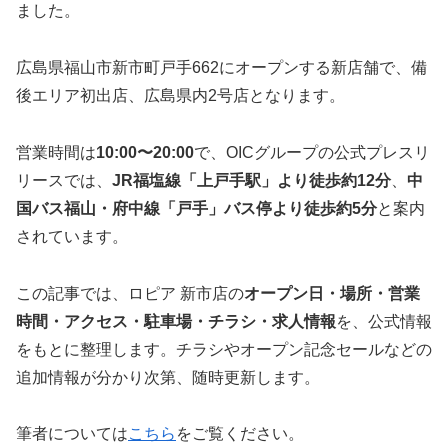
ました。
広島県福山市新市町戸手662にオープンする新店舗で、備
後エリア初出店、広島県内2号店となります。
営業時間は
10:00〜20:00
で、OICグループの公式プレスリ
リースでは、
JR福塩線「上戸手駅」より徒歩約12分
、
中
国バス福山・府中線「戸手」バス停より徒歩約5分
と案内
されています。
この記事では、ロピア 新市店の
オープン日・場所・営業
時間・アクセス・駐車場・チラシ・求人情報
を、公式情報
をもとに整理します。チラシやオープン記念セールなどの
追加情報が分かり次第、随時更新します。
筆者については
こちら
をご覧ください。