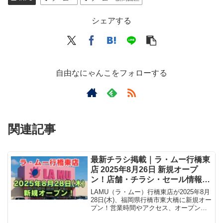
シェアする
自由なにゃんこをフォローする
関連記事
最新チラシ掲載｜ラ・ムー行橋東
店 2025年8月26日 新規オープ
ン！店舗・チラシ・セール情報
徹底解説【オープン日はいつか
LAMU（ラ・ムー）行橋東店が2025年8月
ら？】
28日(木)、福岡県行橋市東大橋に新規オー
プン！営業時間やアクセス、オープンセ
ール、チラシ情報など最新情報をまとめ