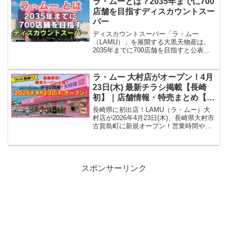
ラ・ムーとは？2035年までに700
店舗を目指すディスカウントスー
パー
ディスカウントスーパー「ラ・ムー
（LAMU）」を展開する大黒天物産は、
2035年までに700店舗を目指すと公表。
2025年時点の出店・未出店エリアや今後
の拡大計画をわかりやすくまとめまし
た。
ラ・ムー 大村店がオープン！4月
23日(木) 最新チラシ掲載【長崎
初】｜店舗情報・特売まとめ【長
崎県大村市】
長崎県に初出店！LAMU（ラ・ムー）大
村店が2026年4月23日(木)、長崎県大村市
古賀島町に新規オープン！営業時間やア
クセス、オープンセール、チラシ情報な
ど最新情報をまとめて紹介。
スポンサーリンク