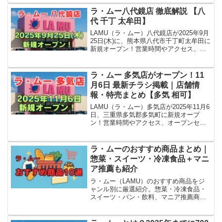
て紹介。現地確認情報も随時更新！
ラ・ムー八代鏡店 徹底解説 【八
代 千丁 太牟田】
LAMU（ラ・ムー）八代鏡店が2025年9月
25日(木)に、熊本県八代市千丁町太牟田に
新規オープン！営業時間やアクセス、オ
ープンセール、チラシ情報など最新情報
をまとめて紹介。現地確認情報も随時更
新！
ラ・ムー 多気店がオープン！11
月6日 最新チラシ掲載｜店舗情
報・特売まとめ【多気 相可】
LAMU（ラ・ムー）多気店が2025年11月6
日、三重県多気郡多気町に新規オープ
ン！営業時間やアクセス、オープンセー
ル、チラシ情報など最新情報をまとめて
紹介。現地確認情報も随時更新！
ラ・ムーのおすすめ商品まとめ｜
惣菜・スイーツ・冷凍食品＋マニ
ア推薦も紹介
ラ・ムー（LAMU）のおすすめ商品をジ
ャンル別に厳選紹介。惣菜・冷凍食品・
スイーツ・パン・飲料、マニア推薦商品
や買い物のコツも掲載【2025年最新
版】。