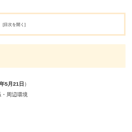
次
6年5月21日
）
係・周辺環境