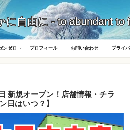
に自由に - to abundant to f
ゼンゼロ
プロフィール
お問い合わせ
プライバ
31日 新規オープン！店舗情報・チラ
ン日はいつ？】