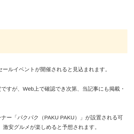
セールイベントが開催されると見込まれます。
ですが、Web上で確認でき次第、当記事にも掲載・
ー「パクパク（PAKU PAKU）」が設置される可
ど、激安グルメが楽しめると予想されます。