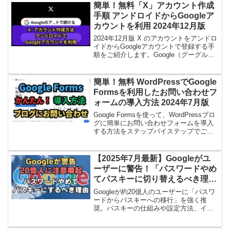
簡単！無料「X」アカウント作成
手順 アンドロイドからGoogleア
カウントを利用 2024年12月版
2024年12月版 X のアカウントをアンドロ
イドからGoogleアカウントで登録する手
順をご紹介します。Google（グーグル）
アカウントを取得していることが前提と
なります。
簡単！無料 WordPressでGoogle
Formsを利用したお問い合わせフ
ォームの導入方法 2024年7月版
Google Formsを使って、WordPressブロ
グに簡単にお問い合わせフォームを導入
する方法をステップバイステップでご紹
介します。初心者でも安心して実践でき
る手順を解説！
【2025年7月最新】Googleがユ
ーザーに警告！「パスワードやめ
てパスキーに切り替えるべき理
由」とは？
Googleが約20億人のユーザーに「パスワ
ードからパスキーへの移行」を強く推
奨。パスキーの仕組みや設定方法、イン
フォスティーラーによる被害事例と感染
対策、安全に使うための運用ルールまで