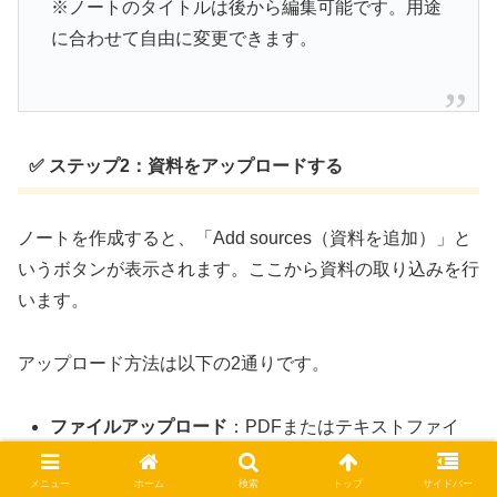
※ノートのタイトルは後から編集可能です。用途
に合わせて自由に変更できます。
✅ ステップ2：資料をアップロードする
ノートを作成すると、「Add sources（資料を追加）」と
いうボタンが表示されます。ここから資料の取り込みを行
います。
アップロード方法は以下の2通りです。
ファイルアップロード
：PDFまたはテキストファイ
ル（.txt）をドラッグ＆ドロップ、またはファイル選
メニュー
ホーム
検索
トップ
サイドバー
択で読み込み可能です。