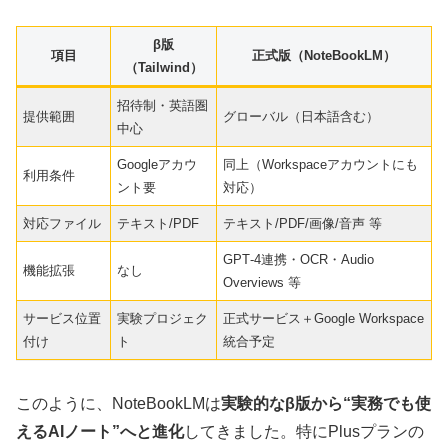
β版
項目
正式版（NoteBookLM）
（Tailwind）
招待制・英語圏
提供範囲
グローバル（日本語含む）
中心
Googleアカウ
同上（Workspaceアカウントにも
利用条件
ント要
対応）
対応ファイル
テキスト/PDF
テキスト/PDF/画像/音声 等
GPT‑4連携・OCR・Audio
機能拡張
なし
Overviews 等
サービス位置
実験プロジェク
正式サービス＋Google Workspace
付け
ト
統合予定
このように、NoteBookLMは
実験的なβ版から“実務でも使
えるAIノート”へと進化
してきました。特にPlusプランの