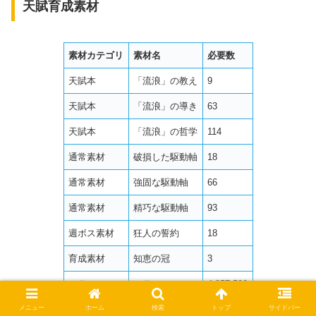
天賦育成素材
素材カテゴリ
素材名
必要数
天賦本
「流浪」の教え
9
天賦本
「流浪」の導き
63
天賦本
「流浪」の哲学
114
通常素材
破損した駆動軸
18
通常素材
強固な駆動軸
66
通常素材
精巧な駆動軸
93
週ボス素材
狂人の誓約
18
育成素材
知恵の冠
3
モラ
モラ
4,957,500
メニュー
ホーム
検索
トップ
サイドバー