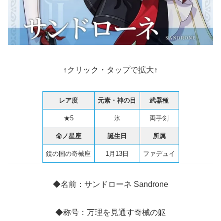
↑クリック・タップで拡大↑
レア度
元素・神の目
武器種
★5
氷
両手剣
命ノ星座
誕生日
所属
鏡の国の奇械座
1月13日
ファデュイ
◆名前：サンドローネ Sandrone
◆称号：万理を見通す奇械の躯