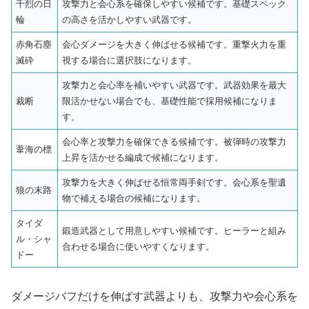
千烈の日
攻撃力と会心系を確保しやすい候補です。基礎スペック
輪
の高さを活かしやすい武器です。
赤角石塵
会心ダメージを大きく伸ばせる候補です。重撃火力を重
滅砕
視する場合に選択肢になります。
攻撃力と会心率を補いやすい武器です。武器効果を最大
裁断
限活かせない場合でも、基礎性能で採用候補になりま
す。
会心率と攻撃力を確保できる候補です。被弾時の攻撃力
葦海の標
上昇を活かせる編成で候補になります。
攻撃力を大きく伸ばせる恒常両手剣です。会心系を聖遺
狼の末路
物で補える場合の候補になります。
タイダ
鍛造武器として用意しやすい候補です。ヒーラーと組み
ル・シャ
合わせる場合に使いやすくなります。
ドー
ダメージバフだけを伸ばす武器よりも、攻撃力や会心系を