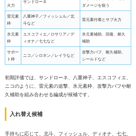
サンドローネ
火力
ダメージを狙う
雷元素
八重神子／フィッシュル／北
雷元素付着とサブ火力
枠
斗など
氷元素
エスコフィエ／ロサリア／デ
氷元素補助、回復、耐久
枠
ィオナ／七七など
補助
サポー
攻撃力バフ、耐久補助、
ニコ／シロネン／レイラなど
ト枠
シールドなど
初期評価では、サンドローネ、八重神子、エスコフィエ、
ニコのように、雷元素の追撃、氷元素枠、攻撃力バフや耐
久補助を組み合わせる編成が候補です。
入れ替え候補
手持ちに応じて、北斗、フィッシュル、ディオナ、七七、