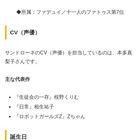
◆所属：ファデュイ／十一人のファトゥス第7位
CV（声優）
サンドローネのCV（声優）を担当しているのは、本多真
梨子さんです。
主な代表作
『生徒会の一存』桜野くりむ
『日常』相生祐子
『ロボットガールズZ』Zちゃん
誕生日