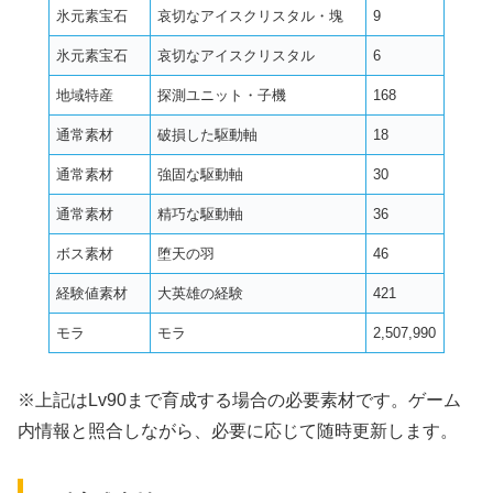
氷元素宝石
哀切なアイスクリスタル・塊
9
氷元素宝石
哀切なアイスクリスタル
6
地域特産
探測ユニット・子機
168
通常素材
破損した駆動軸
18
通常素材
強固な駆動軸
30
通常素材
精巧な駆動軸
36
ボス素材
堕天の羽
46
経験値素材
大英雄の経験
421
モラ
モラ
2,507,990
※上記はLv90まで育成する場合の必要素材です。ゲーム
内情報と照合しながら、必要に応じて随時更新します。